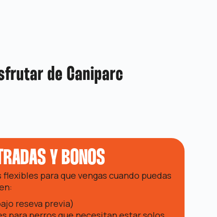
sfrutar de Caniparc
TRADAS Y BONOS
flexibles para que vengas cuando puedas
yen:
ajo reseva previa)
es para perros que necesitan estar solos