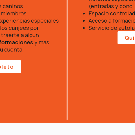
s caninos
(entradas y bono
ra miembros
Espacio controlad
xperiencias especiales
Acceso a formacio
los canjees por
Servicio de autol
traerte a algún
Qui
, formaciones
y más
u cuenta.
pleto