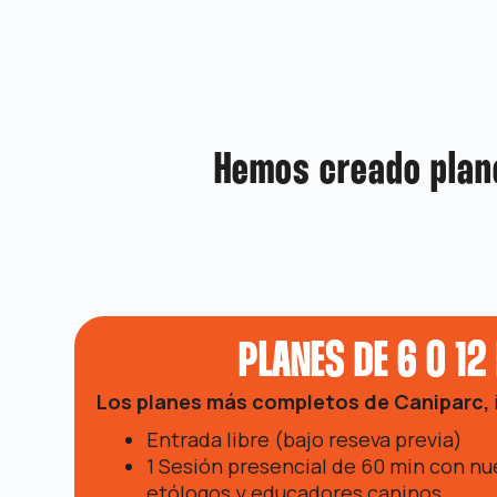
Hemos creado plane
PLANES DE 6 O 12
Los planes más completos de Caniparc,
Entrada libre (bajo reseva previa)
1 Sesión presencial de 60 min con nu
etólogos y educadores caninos