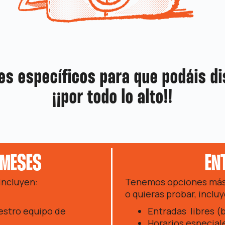
s específicos para que podáis di
¡¡por todo lo alto!!
 MESES
EN
incluyen:
Tenemos opciones más 
o quieras probar, inclu
estro equipo de
Entradas libres (b
Horarios especial