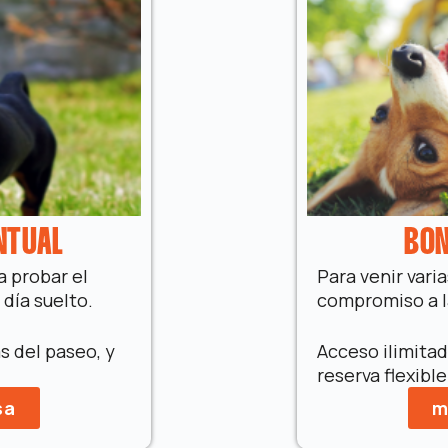
NTUAL
BON
a probar el
Para venir vari
día suelto.
compromiso a l
s del paseo, y
Acceso ilimitad
reserva flexibl
sa
m