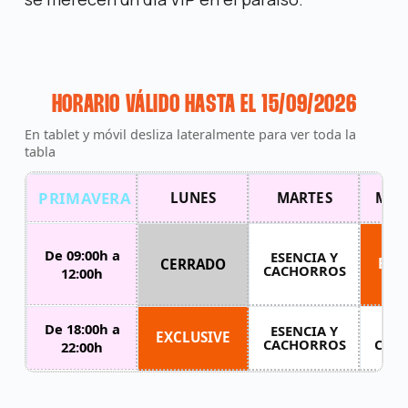
HORARIO VÁLIDO HASTA EL 15/09/2026
En tablet y móvil desliza lateralmente para ver toda la
tabla
PRIMAVERA
LUNES
MARTES
MIÉ
De 09:00h a
ESENCIA Y
EXC
CERRADO
CACHORROS
12:00h
De 18:00h a
ESENCIA Y
ESE
EXCLUSIVE
CACHORROS
CAC
22:00h