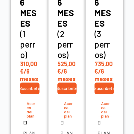
6
6
6
MES
MES
MES
ES
ES
ES
(1
(2
(3
perr
perr
perr
o)
os)
os)
310,00
525,00
735,00
€/6
€/6
€/6
meses
meses
meses
Suscríbete
Suscríbete
Suscríbete
Acer
Acer
Acer
ca
ca
ca
del
del
del
plan
plan
plan
El
El
El
PLAN
PLAN
PLAN