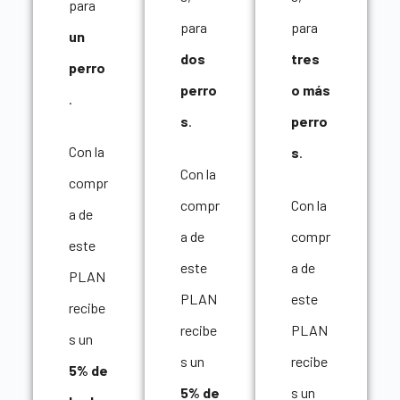
para
para
para
un
dos
tres
perro
perro
o más
.
s
.
perro
Con la
s
.
Con la
compr
compr
Con la
a de
a de
compr
este
este
a de
PLAN
PLAN
este
recibe
recibe
PLAN
s un
s un
recibe
5% de
5% de
s un