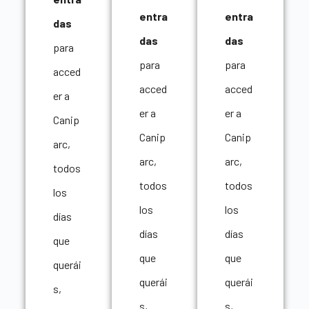
entra
entra
das
das
das
para
para
para
acced
acced
acced
er a
er a
er a
Canip
Canip
Canip
arc,
arc,
arc,
todos
todos
todos
los
los
los
días
días
días
que
que
que
querái
querái
querái
s,
s,
s,