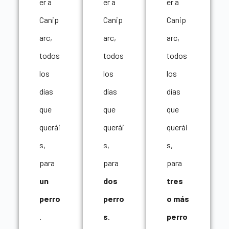
er a
er a
er a
Canip
Canip
Canip
arc,
arc,
arc,
todos
todos
todos
los
los
los
días
días
días
que
que
que
querái
querái
querái
s,
s,
s,
para
para
para
un
dos
tres
perro
perro
o más
.
s
.
perro