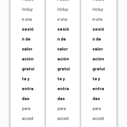
incluy
incluy
incluy
e una
e una
e una
sesió
sesió
sesió
n de
n de
n de
valor
valor
valor
ación
ación
ación
gratuí
gratuí
gratuí
ta y
ta y
ta y
entra
entra
entra
das
das
das
para
para
para
acced
acced
acced