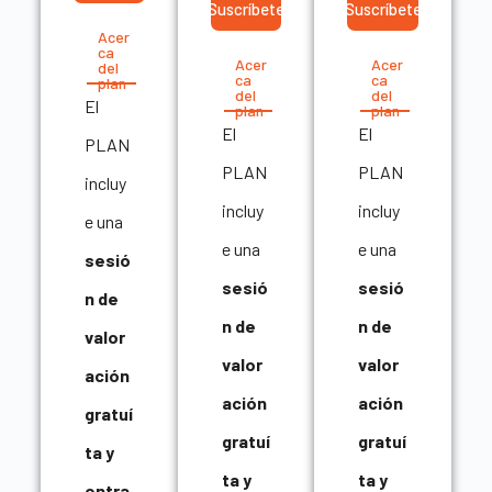
Suscríbete
Suscríbete
Acer
ca
Acer
Acer
del
ca
ca
plan
del
del
El
plan
plan
El
El
PLAN
PLAN
PLAN
incluy
incluy
incluy
e una
e una
e una
sesió
sesió
sesió
n de
n de
n de
valor
valor
valor
ación
ación
ación
gratuí
gratuí
gratuí
ta y
ta y
ta y
entra