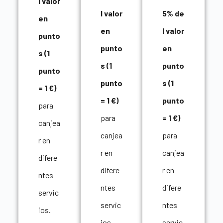
l valor
l valor
5% de
en
en
l valor
punto
punto
en
s (1
s (1
punto
punto
punto
s (1
= 1 €)
= 1 €)
punto
para
para
= 1 €)
canjea
canjea
para
r en
r en
canjea
difere
difere
r en
ntes
ntes
difere
servic
servic
ntes
ios.
ios.
servic