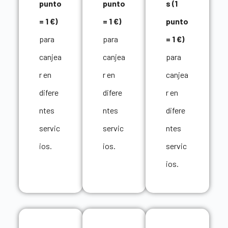
punto
punto
s (1
= 1 €)
= 1 €)
punto
para
para
= 1 €)
canjea
canjea
para
r en
r en
canjea
difere
difere
r en
ntes
ntes
difere
servic
servic
ntes
ios.
ios.
servic
ios.