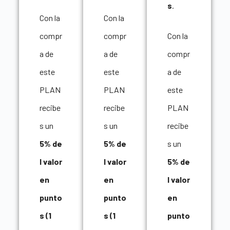
s
.
Con la
Con la
compr
compr
Con la
a de
a de
compr
este
este
a de
PLAN
PLAN
este
recibe
recibe
PLAN
s un
s un
recibe
5% de
5% de
s un
l valor
l valor
5% de
en
en
l valor
punto
punto
en
s (1
s (1
punto