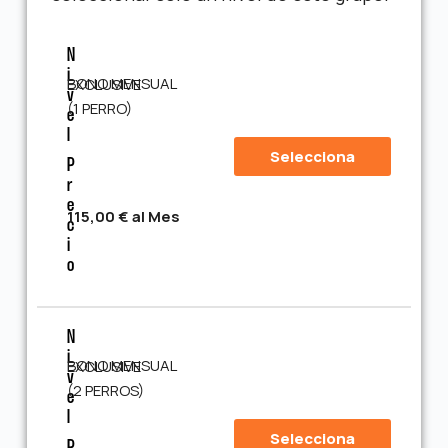
N
I
BONO MENSUAL EXCLUSIVE
V
(1 PERRO)
E
L
Selecciona
P
R
E
115,00 € al Mes
C
I
O
N
I
BONO MENSUAL EXCLUSIVE
V
(2 PERROS)
E
L
Selecciona