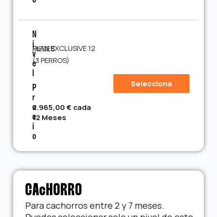
O
N
I
PLAN EXCLUSIVE 12 MESES
V
(3 PERROS)
E
L
Selecciona
P
R
2.965,00 € cada
E
12 Meses
C
I
O
CAcHORRO
Para cachorros entre 2 y 7 meses.