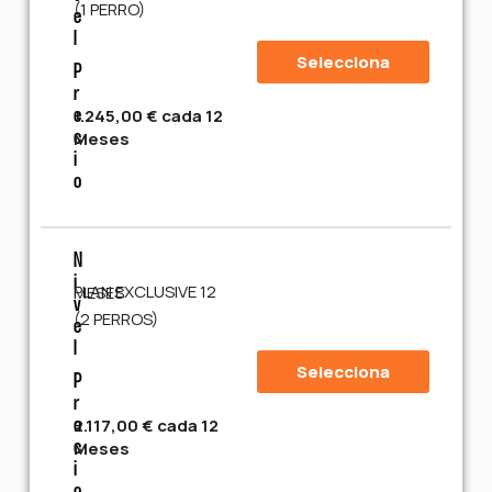
(1 PERRO)
E
L
Selecciona
P
R
1.245,00 € cada 12
E
Meses
C
I
O
N
I
PLAN EXCLUSIVE 12 MESES
V
(2 PERROS)
E
L
Selecciona
P
R
2.117,00 € cada 12
E
Meses
C
I