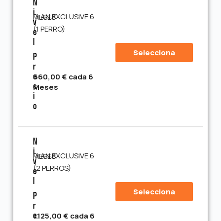
N
I
PLAN EXCLUSIVE 6 MESES
V
(1 PERRO)
E
L
Selecciona
P
R
660,00 € cada 6
E
Meses
C
I
O
N
I
PLAN EXCLUSIVE 6 MESES
V
(2 PERROS)
E
L
Selecciona
P
R
1.125,00 € cada 6
E