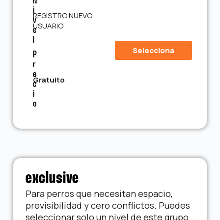
N
I
REGISTRO NUEVO
V
USUARIO
E
L
Selecciona
P
R
E
Gratuito
C
I
O
exclusive
Para perros que necesitan espacio,
previsibilidad y cero conflictos. Puedes
seleccionar solo un nivel de este grupo.