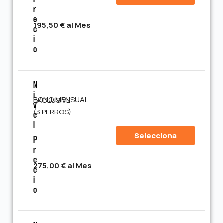
P
R
E
195,50 € al Mes
C
I
O
N
I
BONO MENSUAL EXCLUSIVE
V
(3 PERROS)
E
L
Selecciona
P
R
E
275,00 € al Mes
C
I
O