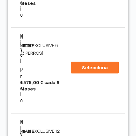
Meses
C
I
O
N
I
PLAN EXCLUSIVE 6 MESES
V
(3 PERROS)
E
L
Selecciona
P
R
1.575,00 € cada 6
E
Meses
C
I
O
N
I
PLAN EXCLUSIVE 12 MESES
V