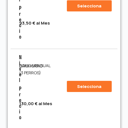
L
Selecciona
P
R
E
93,50 € al Mes
C
I
O
N
I
BONO MENSUAL CACHORRO
V
(3 PERROS)
E
L
Selecciona
P
R
E
130,00 € al Mes
C
I
O